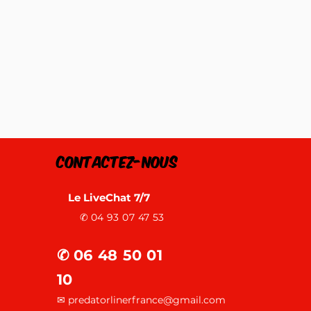
Contactez-nous
Le LiveChat 7/7
✆
04 93 07 47 53
✆
06 48 50 01
10
✉ predatorlinerfrance@gmail.com