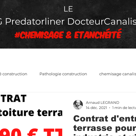
LE
Predatorliner DocteurCanalis
#chemisage & Etanchéité
é construction
Pathologie construction
chemisage canalis
entretien canalisation
Tutos PredatorLiner canalisation
Arnaud LEGRAND
14 déc. 2021
1 min de lect
Contrat d'ent
terrasse pour