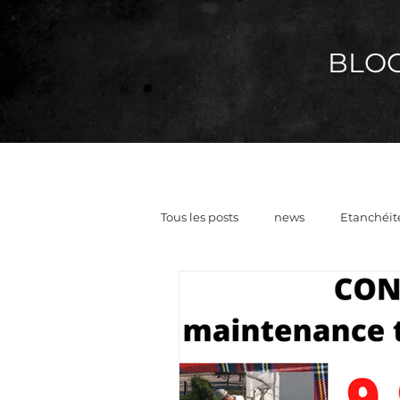
BLOG 
Tous les posts
news
Etanchéit
tarif chemisage canalisation