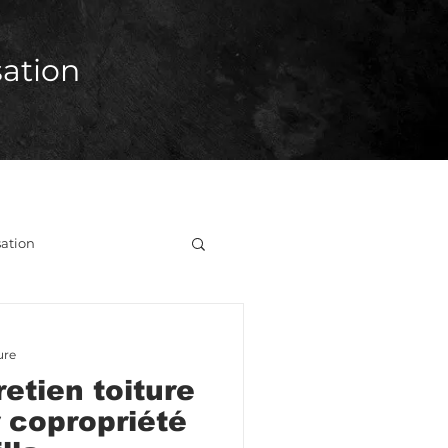
ation
ation
ure
retien toiture
 copropriété