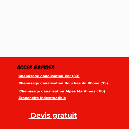
ACCES RAPIDES
Chemisage canalisation Var (83)
Chemisage canalisation Bouches du Rhone (13)
Chemisage canalisation Alpes Maritimes ( 06)
Etanchéité indestructible
Devis gratuit