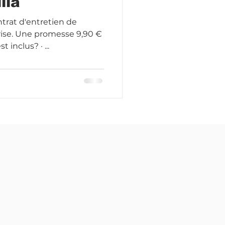
lla
ntrat d'entretien de
prise. Une promesse 9,90 €
TTC/M2/An Qu est ce qui est inclus? · ...