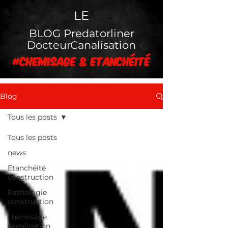
LE
BLOG Predatorliner
DocteurCanalisation
#chemisage & Etanchéité
Blog
Tous les posts
Tous les posts
news
Etanchéité
construction
Pathologie
construction
chemisage
canalisation