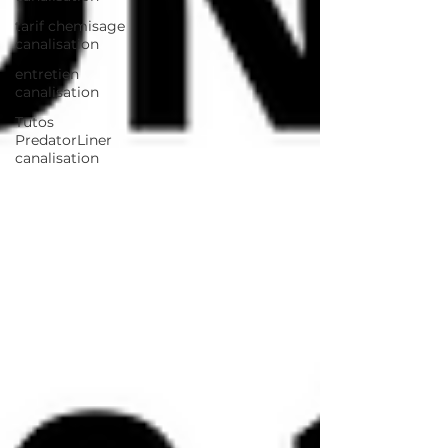
tarif chemisage
canalisation
entretien
canalisation
Tutos
PredatorLiner
canalisation