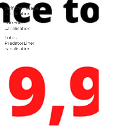
tarif chemisage
canalisation
entretien
canalisation
Tutos
PredatorLiner
canalisation