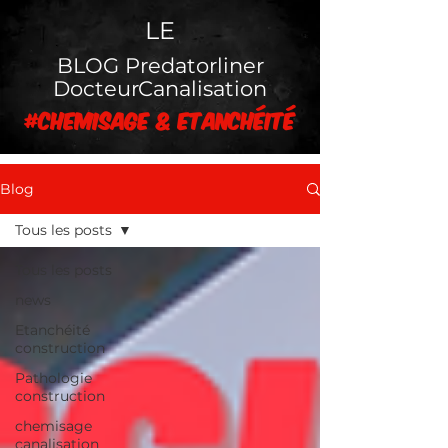
LE
BLOG Predatorliner
DocteurCanalisation
#chemisage & Etanchéité
Blog
Tous les posts
Tous les posts
news
Etanchéité
construction
Pathologie
construction
chemisage
canalisation