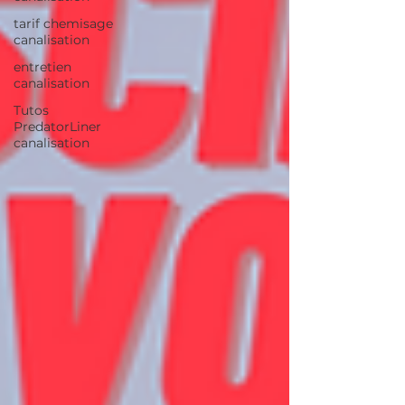
tarif chemisage
canalisation
entretien
canalisation
Tutos
PredatorLiner
canalisation