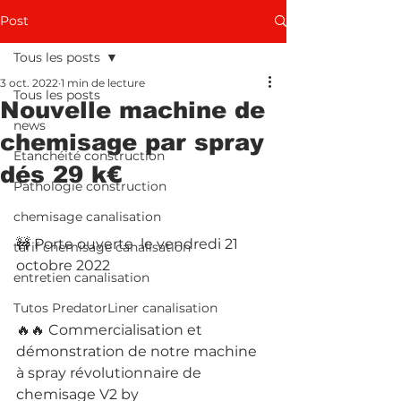
Post
Tous les posts
3 oct. 2022
1 min de lecture
Tous les posts
Nouvelle machine de
news
chemisage par spray
Etanchéité construction
dés 29 k€
Pathologie construction
chemisage canalisation
🚧 Porte ouverte  le vendredi 21 
tarif chemisage canalisation
octobre 2022
entretien canalisation
Tutos PredatorLiner canalisation
🔥🔥 Commercialisation et 
démonstration de notre machine 
à spray révolutionnaire de 
chemisage V2 by 