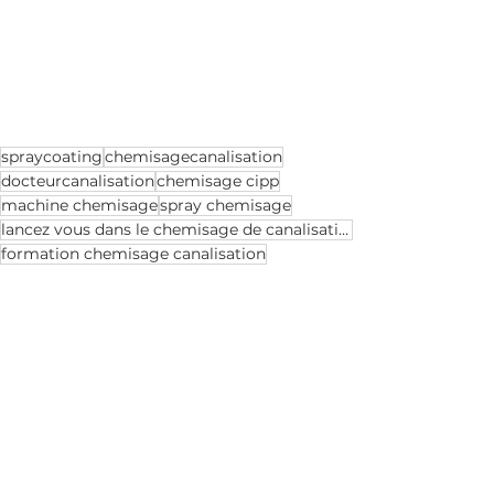
spraycoating
chemisagecanalisation
docteurcanalisation
chemisage cipp
machine chemisage
spray chemisage
lancez vous dans le chemisage de canalisation?
formation chemisage canalisation
chemisage canalisation
Voir tout
Posts récents