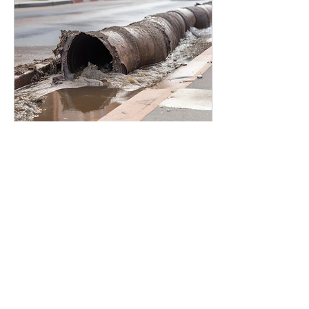
31 août 2024
∙
4
min
Chemisage et rénovation de
canalisation à Marseille : services
experts
À la recherche de
services de chemisage
de canalisation à
Marseille? Vous êtes au
bon endroit. Cette
technique innovante et
non invasive...