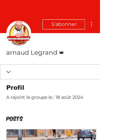
Plus d'actions
S'abonner
Administrateur
arnaud Legrand
Profil
A rejoint le groupe le : 18 août 2024
Posts