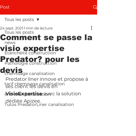
Post
Tous les posts
24 sept. 2021
1 min de lecture
Tous les posts
Comment se passe la
news
visio expertise
Etanchéité construction
Predator? pour les
Pathologie construction
devis
chemisage canalisation
Predator liner innove et propose à 
tarif chemisage canalisation
ses client les devis en
VisioExpertise 
avec la solution 
entretien canalisation
dédiée Apizee.
Tutos PredatorLiner canalisation